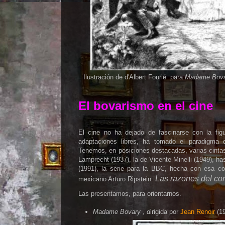
Ilustración de d'Albert Fourié para
Madame Bov
El bovarismo en el cine
El cine no ha dejado de fascinarse con la f
adaptaciones libres, ha tomado el paradigma d
Tenemos, en posiciones destacadas, varias cintas
Lamprecht (1937),
la de Vicente Minelli (1949), h
(1991), la serie para la BBC, hecha con esa corr
Las razones del co
mexicano Arturo Ripstein:
Las presentamos, para orientarnos.
Madame Bovary , d
irigida por
Jean Renoir
(1