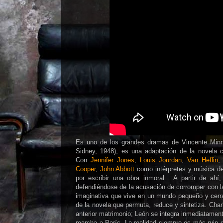
Es uno de los grandes dramas de Vincente Minnel
Sidney, 1948), es una adaptación de la novela
c
Con
Jennifer Jones
,
Louis Jourdan
,
Van Heflin
Cooper
,
John Abbott
como intérpretes y m
úsica d
por escribir una obra inmoral. A partir de ahí,
defendiéndose de la acusación de corromper con la
imaginativa que vive en un mundo pequeño y cerra
de la novela que permuta, reduce y sintetiza. Cha
anterior matrimonio; León se integra inmediatamen
marcha a París. La realidad siempre es más ruin q