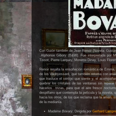
Con Guión también de Jean Renoir (Novela: Gustav
Alphonse Gibory (B&W). Fue interpretada por Max
Tissot, Pierre Larquey, Monette Dinay, Louis Flor
Renoir resalta la ensoñación romántica de Emma, 
de los
Vaubyessard,
que también retoma con análo
que trasluce el vértigo
que siente
y, el acompaña
quebrar los cristales de las ventanas sin reparar
hacerlos
trizas,
para que el aire fresco noctu
despilfarro que contempla la película y la novela,
q
hacia los otros, de los que reclama que la amen, si
de la medianía.
Madame Bovary
, Dirigida por
Gerhard Lampre