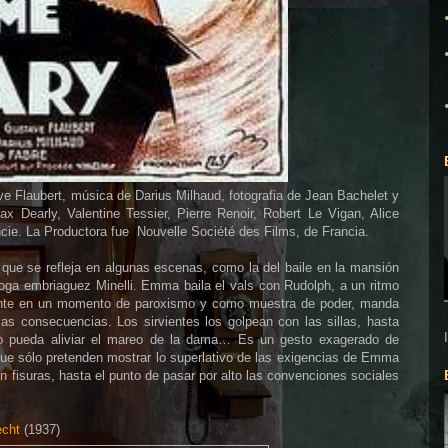
e Flaubert, música de Darius Milhaud, fotografia de Jean Bachelet y
 Dearly, Valentine Tessier, Pierre Renoir, Robert Le Vigan, Alice
encie. La Productora fue Nouvelle Société des Films, de Francia.
que se refleja en algunas escenas, como la del baile en la mansión
ga embriaguez Minelli. Emma baila el vals con Rudolph, a un ritmo
nte en un momento de paroxismo y como muestra de poder,
manda
 las consecuencias.
Los sirvientes los
golpean con las sillas, hasta
rno pueda aliviar el mareo de la dama… Es un gesto
exagerado de
ue sólo pretenden mostrar
lo superlativo de las exigencias de Emma
n fisuras, hasta el punto de pasar por alto las convenciones sociales
cht
(1937)