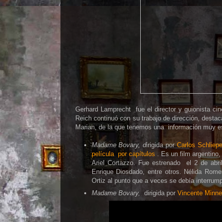
Gerhard Lamprecht fue el director y guionista ci
Reich continuó con su trabajo de dirección, desta
Marian, de la que tenemos una información muy 
Madame Bovary, d
irigida por
Carlos Schliepe
película por capítulos
. Es un film argentino
Ariel Cortazzo. Fue estrenado el 2 de abri
Enrique Diosdado, entre otros. Nélida Romer
Ortiz al punto que a veces se debía interrump
Madame Bovary,
dirigida por
Vincente Minnel