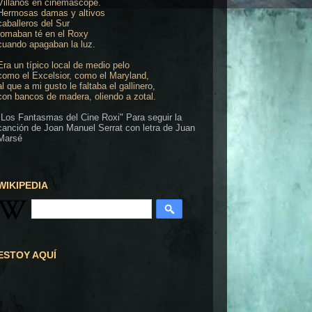
Villanos en cinemascope.
Hermosas damas y altivos
caballeros del Sur
tomaban té en el Roxy
cuando apagaban la luz.
Era un típico local de medio pelo
como el Excelsior, como el Maryland,
al que a mi gusto le faltaba el gallinero,
con bancos de madera, oliendo a zotal.
"Los Fantasmas del Cine Roxi" Para seguir la
canción de Joan Manuel Serrat con letra de Juan
Marsé
WIKIPEDIA
ESTOY AQUÍ