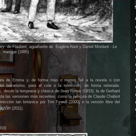
ary
de Flaubert, aguafuerte de Eugène Abot y Daniel Mordant
- Le
mariage
(1885)
igura de Emma y, de forma más o menos fiel a la novela o con
el bovarismo, para el cine o la televisión, de forma reiterada.
, desde la temprana y clásica de Jean Renoir (1933), la de
Gerhard
asta las versiones más recientes, como la película de Claude Chabrol
ección tan británica por Tim Fywell (2000) o la versión libre del
razón
(2011).
933)