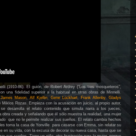
li (1910-86). El guión, de Robert Ardrey (“Los tres mosqueteros”,
on una fidelidad superior a la habitual en otras obras de Minnelli.
,
James Mason
,
Alf Kjellin
,
Gene Lockhart
,
Frank Allenby
,
Gladys
e Miklos Rozas. Empieza con la acusación en juicio, al propio autor,
 se desarrolla el relato contenido que simula narra a los jueces,
 obra creada y señalando que él sólo muestra la realidad, una mujer
do que no le permite realizar sus sueños. El relato cambia hechos
rles toma la casa de Yonville para casarse con Emma, sin relatar su
te en su vida, con la excusa de decorar su nueva casa, hasta que se
ue sus sueños. Tiene un niña, otra frustración para la mujer, porque