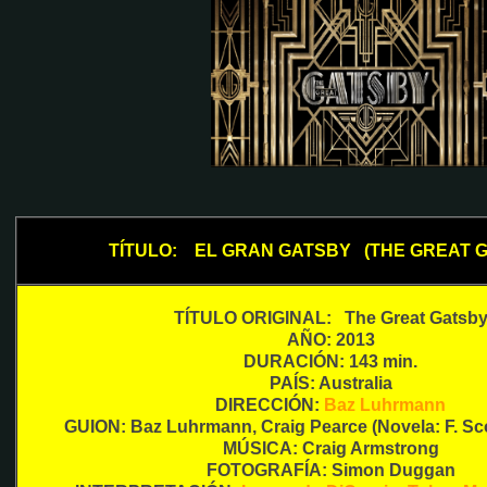
TÍTULO: EL GRAN GATSBY
(THE GREAT 
TÍTULO ORIGINAL: The Great Gatsb
AÑO: 2013
DURACIÓN: 143 min.
PAÍS: Australia
DIRECCIÓN:
Baz Luhrmann
GUION: Baz Luhrmann, Craig Pearce (Novela: F. Scot
MÚSICA: Craig Armstrong
FOTOGRAFÍA: Simon Duggan