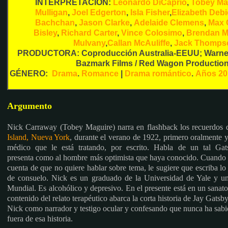
INTERPRETACIÓN:
Leonardo DiCaprio
,
Tobey Ma
Mulligan
,
Joel Edgerton
,
Isla Fisher
,
Elizabeth Debi
Bachchan
,
Jason Clarke
,
Adelaide Clemens
,
Max 
Bisley
,
Richard Carter
,
Vince Colosimo
,
Brendan M
Mulvany
,
Callan McAuliffe
,
Jack Thomps
PRODUCTORA: Coproducción Australia-EEUU; Warne
Bazmark Films / Red Wagon Productio
GÉNERO:
Drama
.
Romance
|
Drama romántico
.
Años 20
Argumento
Nick Carraway (Tobey Maguire) narra en flashback los recuerdos d
Island, Nueva York
, durante el verano de 1922, primero oralmente 
médico que le está tratando, por escrito. Habla de un tal Ga
presenta como al hombre más optimista que haya conocido. Cuando 
cuenta de que no quiere hablar sobre tema, le sugiere que escriba l
de consuelo. Nick es un graduado de la Universidad de Yale y un
Mundial. Es alcohólico y depresivo.
En el presente está
en un sanato
contenido del relato terapéutico abarca la corta historia de Jay Gats
Nick como narrador y testigo ocular y confesando que nunca ha sabid
fuera de esa historia.