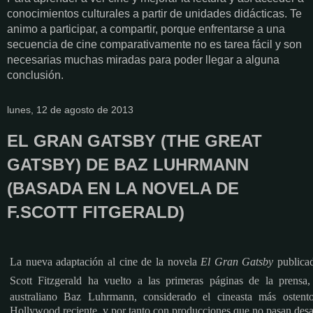
conocimientos culturales a partir de unidades didácticas. Te
animo a participar, a compartir, porque enfrentarse a una
secuencia de cine comparativamente no es tarea fácil y son
necesarias muchas miradas para poder llegar a alguna
conclusión.
lunes, 12 de agosto de 2013
EL GRAN GATSBY (THE GREAT
GATSBY) DE BAZ LUHRMANN
(BASADA EN LA NOVELA DE
F.SCOTT FITGERALD)
La
nueva adaptación al cine de la novela
El
Gran Gatsby
publica
Scott Fitzgerald
ha vuelto a las primeras páginas de la prensa
australiano Baz Luhrmann, c
onsiderado el cineasta más ostento
Hollywood reciente, y por tanto con producciones que no pasan des