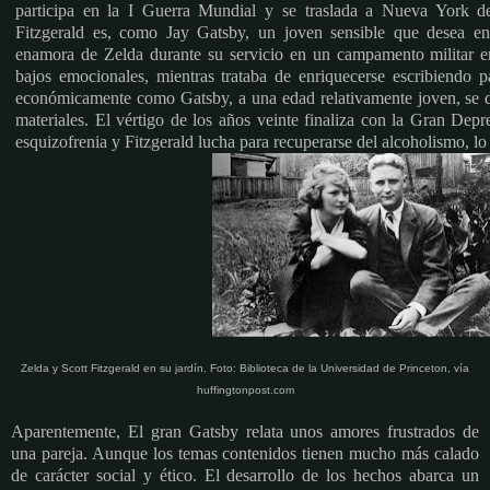
participa en la I Guerra Mundial y se traslada a Nueva York d
Fitzgerald es, como Jay Gatsby, un joven sensible que desea enr
enamora de Zelda durante su servicio en un campamento militar en 
bajos emocionales, mientras trataba de enriquecerse escribiendo
económicamente como Gatsby, a una edad relativamente joven, se de
materiales. El vértigo de los años veinte finaliza con la Gran Depr
esquizofrenia y Fitzgerald lucha para recuperarse del alcoholismo, lo 
Zelda y Scott Fitzgerald en su jardín. Foto: Biblioteca de la Universidad de Princeton, vía
huffingtonpost.com
Aparentemente, El gran Gatsby relata unos amores frustrados de
una pareja. Aunque los temas contenidos tienen mucho más calado
de carácter social y ético. El desarrollo de los hechos abarca un