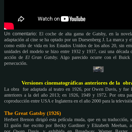
Un comentario:
El coche de alta gama de Gatsby, en
la novel
adaptación al cine se ha optado por un Duesenberg J.
La marca y el
como estilo de vida en los Estados Unidos de los años 20, sin em
unidades del modelo se hizo entre 1932 y 1937, casi una década 
acción de
El Gran Gatsby.
Algo parecido ocurre con el Buick 
persecución.
Versiones cinematográficas anteriores de la ob
La obra fue adaptada al teatro en 1926, por Owen Davis, y fue ll
anteriores a la del año 2013; en 1926, 1949 y 1972. Por otra pa
coproducción entre USA e Inglaterra en el año 2000 para la televisi
The Great Gatsby (1926)
Herbert Brenon dirigió esta película muda, que en su traducción, s
El guión fue escrito por Becky Gardiner y Elizabeth Meehan, a p
por Owen Davis, y exhibida en Broadway. Warner Baxter, 