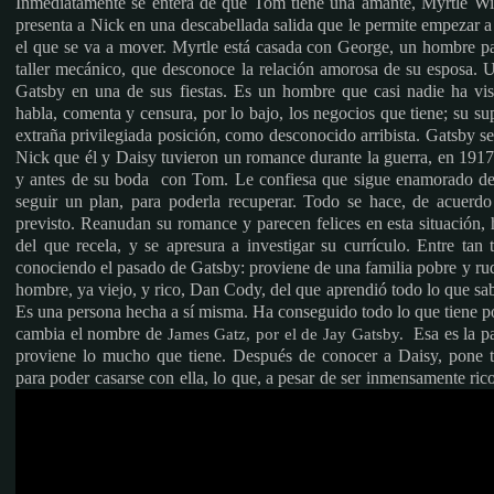
Inmediatamente se entera de que Tom tiene una amante, Myrtle Wi
presenta a Nick en una descabellada salida que le permite empezar a
el que se va a mover. Myrtle está casada con George, un hombre pa
taller mecánico, que desconoce la relación amorosa de su esposa. 
Gatsby en una de sus fiestas. Es un hombre que casi nadie ha vi
habla, comenta y censura, por lo bajo, los negocios que tiene; su s
extraña privilegiada posición, como desconocido arribista. Gatsby s
Nick que él y Daisy tuvieron un romance durante la guerra, en 1917,
y antes de su boda con Tom. Le confiesa que sigue enamorado de 
seguir un plan, para poderla recuperar. Todo se hace, de acuerdo
previsto. Reanudan su romance y parecen felices en esta situación
del que recela, y se apresura a investigar su currículo. Entre ta
conociendo el pasado de Gatsby: proviene de una familia pobre y rud
hombre, ya viejo, y rico, Dan Cody, del que aprendió todo lo que sa
Es una persona hecha a sí misma. Ha conseguido todo lo que tiene po
cambia el nombre de
Esa es la p
James Gatz, por el de Jay Gatsby.
proviene lo mucho que tiene. Después de conocer a Daisy, pone 
para poder casarse con ella, lo que, a pesar de ser inmensamente ric