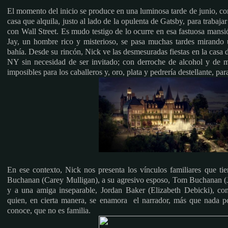
El momento del inicio se produce en una luminosa tarde de junio, co
casa que alquila, justo al lado de la opulenta de Gatsby, para trabaj
con Wall Street. Es mudo testigo de lo ocurre en esa fastuosa mansi
Jay, un hombre rico y misterioso, se pasa muchas tardes mirando u
bahía. Desde su rincón, Nick ve las desmesuradas fiestas en la casa d
NY sin necesidad de ser invitado; con derroche de alcohol y de 
imposibles para los caballeros y, oro, plata y pedrería destellante, pa
En ese contexto, Nick nos presenta los vínculos familiares que ti
Buchanan (Carey Mulligan), a su agresivo esposo, Tom Buchanan (J
y a una amiga inseparable, Jordan Baker (Elizabeth Debicki), con
quien, en cierta manera, se enamora el narrador, más que nada po
conoce, que no es familia.