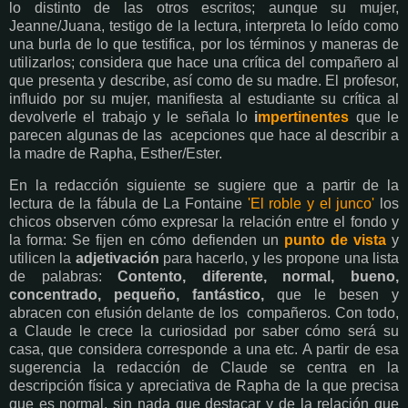
lo distinto de las otros escritos; aunque su mujer,
Jeanne/Juana, testigo de la lectura, interpreta lo leído como
una burla de lo que testifica, por los términos y maneras de
utilizarlos; considera que hace una crítica del compañero al
que presenta y describe, así como de su madre. El profesor,
influido por su mujer, manifiesta al estudiante su crítica al
devolverle el trabajo y le señala lo
i
mpertinentes
que le
parecen algunas de las acepciones que hace al describir a
la madre de Rapha, Esther/Ester.
En la redacción siguiente se sugiere que a partir de la
lectura de la fábula de La Fontaine
'El roble y el junco'
los
chicos observen cómo expresar la relación entre el fondo y
la forma: Se fijen en cómo defienden un
punto de vista
y
utilicen la
adjetivación
para hacerlo, y les propone una lista
de palabras:
Contento, diferente, normal, bueno,
concentrado, pequeño, fantástico,
que le besen y
abracen con efusión delante de los compañeros. Con todo,
a Claude le crece la curiosidad por saber cómo será su
casa, que considera corresponde a una etc. A partir de esa
sugerencia la redacción de Claude se centra en la
descripción física y apreciativa de Rapha de la que precisa
que es normal, sin nada que destacar y de la relación que