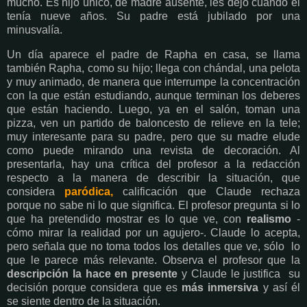
mucho. Es hijo único, de madre ausente, les dejó cuando él
tenía nueve años. Su padre está jubilado por una
minusvalía.
Un día aparece el padre de Rapha en casa, se llama
también Rapha, como su hijo; llega con chándal, una pelota
y muy animado, de manera que interrumpe la concentración
con la que están estudiando, aunque terminan los deberes
que están haciendo. Luego, ya en el salón, toman una
pizza, ven un partido de baloncesto de relieve en la tele;
muy interesante para su padre, pero que su madre elude
como puede mirando una revista de decoración. Al
presentarla, hay una crítica del profesor a la redacción
respecto a la manera de describir la situación, que
considera
paródica,
calificación que Claude rechaza
porque no sabe ni lo que significa. El profesor pregunta si lo
que ha pretendido mostrar es lo que ve, con
realismo
-
cómo mirar la realidad por un agujero-. Claude lo acepta,
pero señala que no toma todos los detalles que ve, sólo lo
que le parece más relevante. Observa el profesor que la
descripción la hace en
presente
y Claude le justifica su
decisión porque considera que es
más inmersiva
y así él
se siente dentro de la situación.