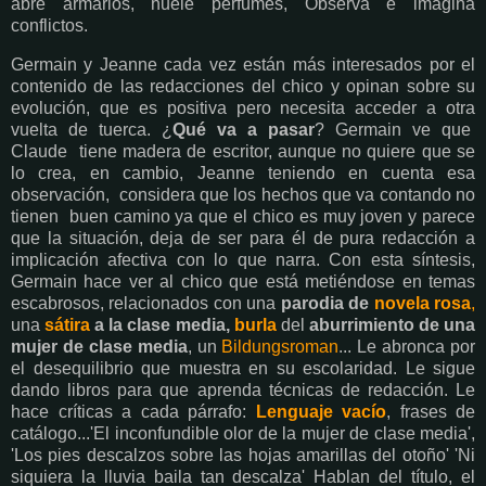
abre armarios, huele perfumes, Observa e imagina
conflictos.
Germain y Jeanne cada vez están más interesados por el
contenido de las redacciones del chico y opinan sobre su
evolución, que es positiva pero necesita acceder a otra
vuelta de tuerca. ¿
Qué va a pasar
? Germain ve que
Claude tiene madera de escritor, aunque no quiere que se
lo crea, en cambio, Jeanne teniendo en cuenta esa
observación, considera que los hechos que va contando no
tienen buen camino ya que el chico es muy joven y parece
que la situación, deja de ser para él de pura redacción a
implicación afectiva con lo que narra. Con esta síntesis,
Germain hace ver al chico que está metiéndose en temas
escabrosos, relacionados con una
parodia de
novela rosa
,
una
sátira
a la clase media,
burla
del
aburrimiento de una
mujer de clase media
, un
Bildungsroman
... Le abronca por
el desequilibrio que muestra en su escolaridad. Le sigue
dando libros para que aprenda técnicas de redacción. Le
hace críticas a cada párrafo:
Lenguaje vacío
, frases de
catálogo...'El inconfundible olor de la mujer de clase media',
'Los pies descalzos sobre las hojas amarillas del otoño' 'Ni
siquiera la lluvia baila tan descalza' Hablan del título, el