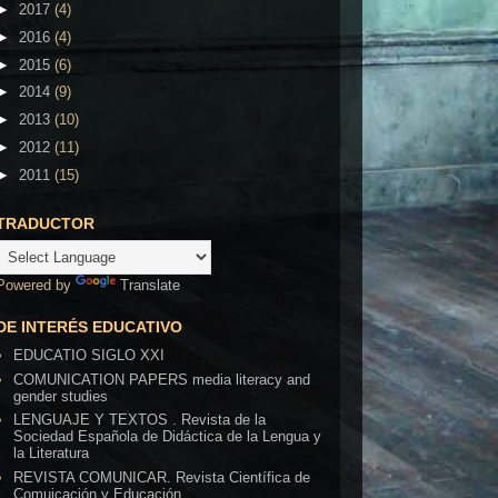
►
2017
(4)
►
2016
(4)
►
2015
(6)
►
2014
(9)
►
2013
(10)
►
2012
(11)
►
2011
(15)
TRADUCTOR
Powered by
Translate
DE INTERÉS EDUCATIVO
EDUCATIO SIGLO XXI
COMUNICATION PAPERS media literacy and
gender studies
LENGUAJE Y TEXTOS . Revista de la
Sociedad Española de Didáctica de la Lengua y
la Literatura
REVISTA COMUNICAR. Revista Científica de
Comuicación y Educación