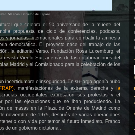
ertad, 50 años. Gobierno de España.
cultural que celebra el 50 aniversario de la muerte del
plia propuesta de ciclo de conferencias, podcasts,
os y jornadas internacionales para combatir la amnesia
ria democrática. El proyecto nace del trabajo de las
ión, la editorial Verso, Fundación Rosa Luxemburg, el
 revista Viento Sur, además de las colaboraciones del
 Lolas Madrid y el Comisionado para la celebración de los
on incertidumbre e inseguridad. En su larga agonía hubo
 FRAP)
, manifestaciones de la extrema derecha y
la
cracias occidentales expresaron sus protestas y el
ar por las ejecuciones que se iban produciendo. La
ión de masas en la Plaza de Oriente de Madrid como
 de noviembre de 1975, después de varias operaciones
tenerlo con vida por temor al futuro inmediato, Franco
os de un gobierno dictatorial.