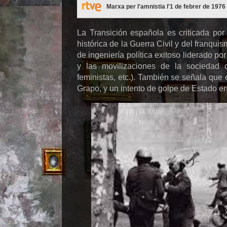
Marxa per l'amnistia l'1 de febrer de 197
La Transición española es criticada po
histórica de la Guerra Civil y del franquis
de ingeniería política exitoso liderado por
y las movilizaciones de la sociedad c
feministas, etc.). También se señala que
Grapo, y un intento de golpe de Estado e