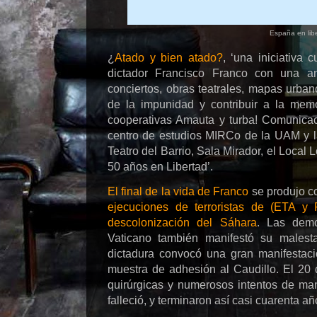
España en lib
¿
Atado y bien atado?
, ‘una iniciativa 
dictador Francisco Franco con una am
conciertos, obras teatrales, mapas urban
de la impunidad y contribuir a la memo
cooperativas Amauta y turba! Comunicac
centro de estudios MIRCo de la UAM y la
Teatro del Barrio, Sala Mirador, el Local
50 años en Libertad’.
El final de la vida de Franco
se produjo c
ejecuciones de terroristas de (ETA y
descolonización del Sáhara
. Las demo
Vaticano también manifestó su malest
dictadura convocó una gran manifestac
muestra de adhesión al Caudillo. El 20
quirúrgicas y numerosos intentos de man
falleció, y terminaron así casi cuarenta añ