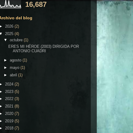
16,687
Archivo del blog
►
2026
(2)
▼
2025
(4)
▼
octubre
(1)
ERES MI HÉROE (2003) DIRIGIDA POR
ANTONIO CUADRI
►
agosto
(1)
►
mayo
(1)
►
abril
(1)
►
2024
(2)
►
2023
(5)
►
2022
(3)
►
2021
(8)
►
2020
(7)
►
2019
(5)
►
2018
(7)