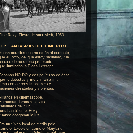
Cine Roxy. Fiesta de sant Medí, 1950
LOS FANTASMAS DEL CINE ROXI
Sepan aquellos que no estén al corriente,
que el Roxy, del que estoy hablando, fue
un cine de reestreno preferente
que iluminaba la Plaza Lesseps.
Echaban NO-DO y dos películas de ésas
que tú detestas y me chiflan a mí,
llenas de amores imposibles y
pasiones desatadas y violentas.
Villanos en cinemascope.
Hermosas damas y altivos
caballeros del Sur
tomaban té en el Roxy
cuando apagaban la luz.
Era un típico local de medio pelo
como el Excelsior, como el Maryland,
al que a mi gusto le faltaba el gallinero,