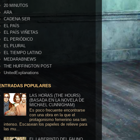
20 MINUTOS
ARA
CADENA SER
EL PAÍS
EL PAÍS VIÑETAS
EL PERIÓDICO
EL PLURAL
EL TIEMPO LATINO
MEDARABNEWS
THE HUFFINGTON POST
UnitedExplanations
ENTRADAS POPULARES
LAS HORAS (THE HOURS)
(BASADA EN LA NOVELA DE
MICHAEL CUNNIGHAM)
Es poco frecuente encontrarse
con una obra en la que el
protagonismo femenino sea tan
intenso. Escasean los papeles de relieve para
las mu...
EL LABERINTO DEL FAUNO