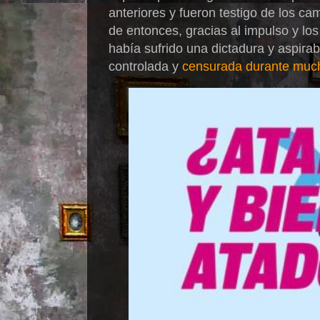
anteriores y fueron testigo de los cam
de entonces, gracias al impulso y l
había sufrido una dictadura y aspirab
controlada y
censurada durante muc