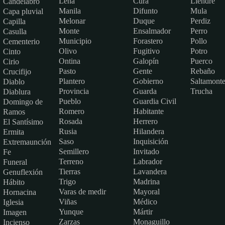
Leña
Cura
Liendre
Candelabro
Manila
Difunto
Mula
Capa pluvial
Melonar
Duque
Perdiz
Capilla
Monte
Ensalmador
Perro
Casulla
Municipio
Forastero
Pollo
Cementerio
Olivo
Fugitivo
Potro
Cinto
Ontina
Galopín
Puerco
Cirio
Pasto
Gente
Rebaño
Crucifijo
Plantero
Gobierno
Saltamont
Diablo
Provincia
Guarda
Trucha
Diablura
Pueblo
Guardia Civil
Domingo de
Romero
Habitante
Ramos
Rosada
Herrero
El Santísimo
Rusia
Hilandera
Ermita
Saso
Inquisición
Extremaunción
Semillero
Invitado
Fe
Terreno
Labrador
Funeral
Tierras
Lavandera
Genuflexión
Trigo
Madrina
Hábito
Varas de medir
Mayoral
Hornacina
Viñas
Médico
Iglesia
Yunque
Mártir
Imagen
Zarzas
Monaguillo
Incienso