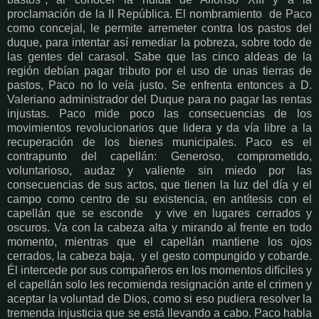
proclamación de la II República. El nombramiento de Paco
como concejal, le permite arremeter contra los pastos del
duque, para intentar así remediar la pobreza, sobre todo de
las gentes del carasol. Sabe
que las cinco aldeas de la
región debían pagar tributo por el uso de unas tierras de
pastos, Paco no lo veía justo. Se
enfrenta entonces a D.
Valeriano administrador del Duque para no pagar las rentas
injustas.
Paco
mide poco las consecuencias de los
movimientos revolucionarios que lidera y da vía libre a la
recuperación de los bienes municipales. Paco es el
contrapunto del capellán: Generoso, comprometido,
voluntarioso, audaz y valiente sin miedo por las
consecuencias de sus actos, que tienen la luz del día y el
campo como centro de su existencia, en antítesis con el
capellán que se esconde y vive en lugares cerrados y
oscuros. Va con la cabeza alta y mirando al frente en todo
momento, mientras que el capellán mantiene los ojos
cerrados, la cabeza baja, y el gesto compungido y cobarde.
Él intercede por sus compañeros en los momentos difíciles y
el capellán solo les recomienda resignación ante el crimen y
aceptar la voluntad de Dios, como si eso pudiera resolver la
tremenda injusticia que se está llevando a cabo.
Paco habla