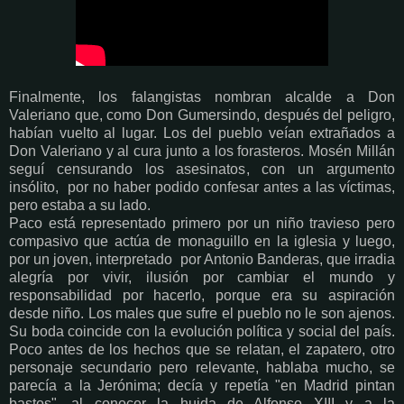
Finalmente, l
os falangistas nombran alcalde a Don
Valeriano que, como Don Gumersindo, después del peligro,
habían vuelto al lugar. Los del pueblo veían extrañados a
Don Valeriano y al cura junto a los forasteros. Mosén Millán
seguí censurando los asesinatos, con un argumento
insólito, por no haber podido confesar antes a las víctimas,
pero estaba a su lado.
Paco está representado primero por un niño travieso pero
compasivo que actúa de monaguillo en la iglesia y luego,
por un joven, interpretado por Antonio Banderas, que irradia
alegría por vivir, ilusión por cambiar el mundo y
responsabilidad por hacerlo, porque era su aspiración
desde niño. Los males que sufre el pueblo no le son ajenos.
Su boda coincide con la
evolución política y social del país.
Poco antes de los hechos que se relatan, el zapatero, otro
personaje secundario pero relevante, hablaba mucho, se
parecía a la Jerónima; decía y repetía "en Madrid pintan
bastos", al conocer la huida de Alfonso XIII y a la