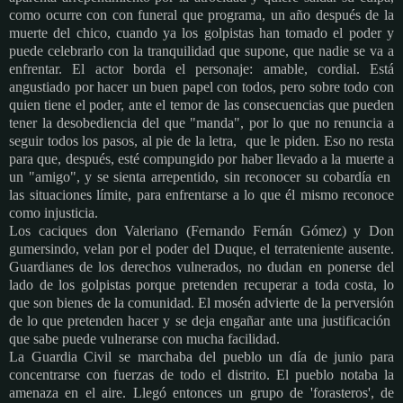
como ocurre con con funeral que programa, un año después de la
muerte del chico, cuando ya los golpistas han tomado el poder y
puede celebrarlo con la tranquilidad que supone, que nadie se va a
enfrentar. El actor borda el personaje: amable, cordial. Está
angustiado por hacer un buen papel con todos, pero sobre todo con
quien tiene el poder, ante el temor de las consecuencias que pueden
tener la desobediencia del que "manda", por lo que no renuncia a
seguir todos los pasos, al pie de la letra, que le piden. Eso no resta
para que, después, esté compungido por haber llevado a la muerte a
un "amigo", y se sienta arrepentido, sin reconocer su cobardía en
las situaciones límite, para enfrentarse a lo que él mismo reconoce
como injusticia.
Los caciques don Valeriano (Fernando Fernán Gómez) y Don
gumersindo, velan por el poder del Duque, el terrateniente ausente.
Guardianes de los derechos vulnerados, no dudan en ponerse del
lado de los golpistas porque pretenden recuperar a toda costa, lo
que son bienes de la comunidad. El mosén advierte de la perversión
de lo que pretenden hacer y se deja engañar ante una justificación
que sabe puede vulnerarse con mucha facilidad.
La Guardia Civil se marchaba del pueblo un día de junio para
concentrarse con fuerzas de todo el distrito. El pueblo notaba la
amenaza en el aire. Llegó entonces un grupo de 'forasteros', de