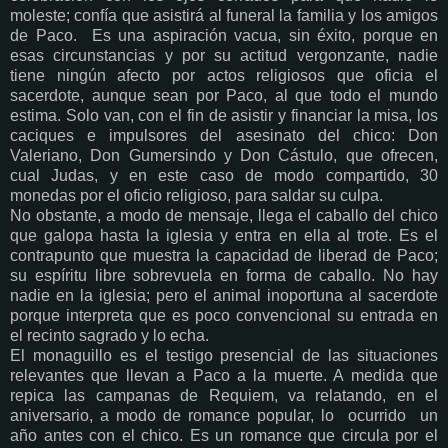
moleste; confía que asistirá al funeral la familia y los amigos
de Paco. Es una aspiración vacua, sin éxito, porque en
esas circunstancias y por su actitud vergonzante, nadie
tiene ningún afecto por actos religiosos que oficia el
sacerdote, aunque sean por Paco, al que todo el mundo
estima. Solo van, con el fin de asistir y financiar la misa, los
caciques e impulsores del asesinato del chico: Don
Valeriano, Don Gumersindo y Don Cástulo, que ofrecen,
cual Judas, y en este caso de modo compartido, 30
monedas por el oficio religioso, para saldar su culpa.
No obstante, a modo de mensaje, llega el caballo del chico
que galopa hasta la iglesia y entra en ella al trote. Es el
contrapunto que muestra la capacidad de liberad de Paco;
su espíritu libre sobrevuela en forma de caballo. No hay
nadie en la iglesia; pero el animal inoportuna al sacerdote
porque interpreta que es poco convencional su entrada en
el recinto sagrado y lo echa.
El monaguillo es el testigo presencial de las situaciones
relevantes que llevan a Paco a la muerte. A medida que
repica las campanas de Requiem, va relatando, en el
aniversario, a modo de romance popular, lo ocurrido un
año antes con el chico. Es un romance que circula por el