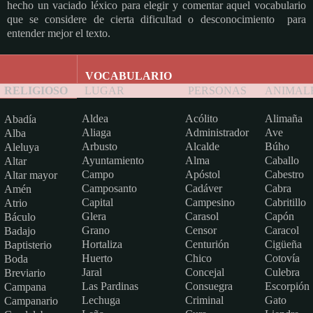
hecho un vaciado léxico para elegir y comentar aquel vocabulario
que se considere de cierta dificultad o desconocimiento para
entender mejor el texto.
VOCABULARIO
RELIGIOSO
LUGAR
PERSONAS
ANIMAL
Aldea
Acólito
Alimaña
Abadía
Aliaga
Administrador
Ave
Alba
Arbusto
Alcalde
Búho
Aleluya
Ayuntamiento
Alma
Caballo
Altar
Campo
Apóstol
Cabestro
Altar mayor
Camposanto
Cadáver
Cabra
Amén
Capital
Campesino
Cabritillo
Atrio
Glera
Carasol
Capón
Báculo
Grano
Censor
Caracol
Badajo
Hortaliza
Centurión
Cigüeña
Baptisterio
Huerto
Chico
Cotovía
Boda
Jaral
Concejal
Culebra
Breviario
Las Pardinas
Consuegra
Escorpión
Campana
Lechuga
Criminal
Gato
Campanario