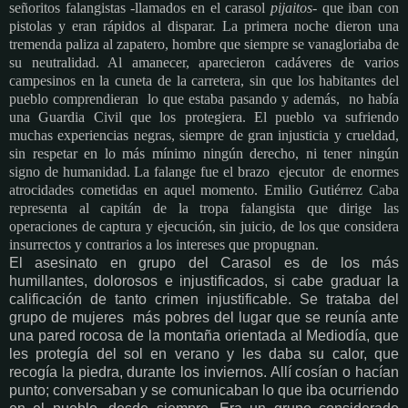
señoritos falangistas -llamados en el carasol
pijaitos
- que iban con
pistolas y eran rápidos al disparar. La primera noche dieron una
tremenda paliza al zapatero, hombre que siempre se vanagloriaba de
su neutralidad. Al amanecer, aparecieron cadáveres de varios
campesinos en la cuneta de la carretera, sin que los habitantes del
pueblo comprendieran lo que estaba pasando y además, no había
una Guardia Civil que los protegiera.
El pueblo va sufriendo
muchas experiencias negras, siempre de gran injusticia y crueldad,
sin respetar en lo más mínimo ningún derecho, ni tener ningún
signo de humanidad. La falange fue el brazo ejecutor de enormes
atrocidades cometidas en aquel momento. Emilio Gutiérrez Caba
representa al capitán de la tropa falangista que dirige las
operaciones de captura y ejecución, sin juicio, de los que considera
insurrectos y contrarios a los intereses que propugnan.
El asesinato en grupo del Carasol es de los más
humillantes, dolorosos e injustificados, si cabe graduar la
calificación de tanto crimen injustificable. Se trataba del
grupo de mujeres más pobres del lugar que se reunía ante
una pared rocosa de la montaña orientada al Mediodía, que
les protegía del sol en verano y les daba su calor, que
recogía la piedra, durante los inviernos. Allí cosían o hacían
punto; conversaban y se comunicaban lo que iba ocurriendo