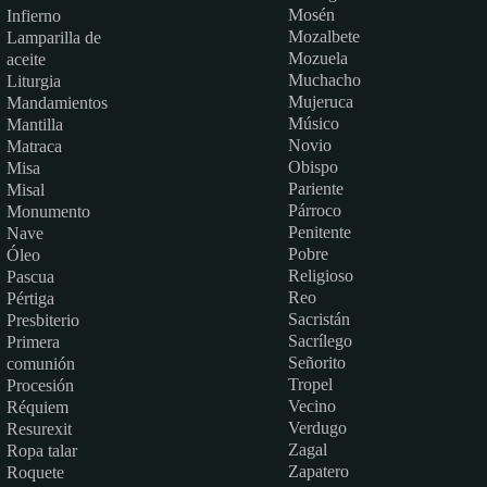
Mosén
Infierno
Mozalbete
Lamparilla de
Mozuela
aceite
Muchacho
Liturgia
Mujeruca
Mandamientos
Músico
Mantilla
Novio
Matraca
Obispo
Misa
Pariente
Misal
Párroco
Monumento
Penitente
Nave
Pobre
Óleo
Religioso
Pascua
Reo
Pértiga
Sacristán
Presbiterio
Sacrílego
Primera
Señorito
comunión
Tropel
Procesión
Vecino
Réquiem
Verdugo
Resurexit
Zagal
Ropa talar
Zapatero
Roquete