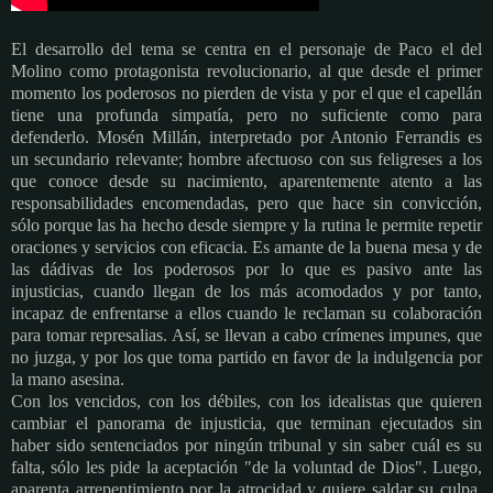
El desarrollo del tema se centra en el personaje de Paco el del
Molino como protagonista revolucionario, al que desde el primer
momento los poderosos no pierden de vista y por el que el capellán
tiene una profunda simpatía, pero no suficiente como para
defenderlo. Mosén Millán, interpretado por Antonio Ferrandis es
un secundario relevante; hombre afectuoso con sus feligreses a los
que conoce desde su nacimiento, aparentemente atento a las
responsabilidades encomendadas, pero que hace sin convicción,
sólo porque las ha hecho desde siempre y la rutina le permite repetir
oraciones y servicios con eficacia. Es amante de la buena mesa y de
las dádivas de los poderosos por lo que es pasivo ante las
injusticias, cuando llegan de los más acomodados y por tanto,
incapaz de enfrentarse a ellos cuando le reclaman su colaboración
para tomar represalias. Así, se llevan a cabo crímenes impunes, que
no juzga, y por los que toma partido en favor de la indulgencia por
la mano asesina.
Con los vencidos, con los débiles, con los idealistas que quieren
cambiar el panorama de injusticia, que terminan ejecutados sin
haber sido sentenciados por ningún tribunal y sin saber cuál es su
falta, sólo les pide la aceptación "de la voluntad de Dios". Luego,
aparenta arrepentimiento por la atrocidad y quiere saldar su culpa,