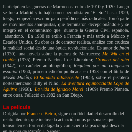
Participó en las guerras de Marruecos
entre de 1910 y 1920. Luego
se fue a Madrid y trabajó como periodista en ‘El Sol’ hasta 1929,
luego,
empezó a escribir para periódicos más radicales. Tomó parte
de movimientos anarquistas, que terminaron decepcionándole y se
integró en el comunismo que, durante la Guerra Civil española,
abandonó.
En 1938 se exilió a Francia y más tarde a México y
Estados Unidos. Su obra es de carácter realista, analiza con crudeza
la realidad social desde una óptica revolucionaria. Es autor de
Imán
(1930), una novela sobre la guerra de Marruecos;
Mr. Witt en el
cantón
(1935) Premio Nacional de Literatura;
Crónica del alba
(1942), de carácter autobiográfico;
Requiem por un campesino
español
(1960; primera edición publicada en 1953 con el título de
Mosén Millán
);
El bandido adolescente
(1965), sobre el pistolero
norteamericano Billy el Niño;
La aventura equinoccialde Lope de
Aguirre
(1968),
La vida de Ignacio Morel
(1969) Premio Planeta,
entre otras. Falleció en 1982 en San Diego.
La película
Dirigida por
Francesc Betriu,
sigue con fidelidad el desarrollo del
relato literario, que incluye la actuación unos personajes que
transmiten en forma dialogada y con acierto la psicología descrita
en la obra de Ramón J. Sénder.