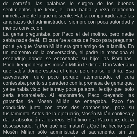
de corazón, las palabras le surgen de los buenos
sentimientos que tiene, el cura habla y reza repitiendo
miméticamente lo que no siente.
Habla compungido ante las
amenazas del administrador, siempre con poca autoridad y
menos convicción.
La gente preguntaba por Paco el del molino, pero nadie
sabía nada de él.
El cura fue a casa de Paco para preguntar
por él ya que Mosén Millán era gran amigo de la familia. En
un momento de la conversación, el padre le menciona el
escondrijo donde se encontraba su hijo: las Pardinas.
Poco tiempo después mosén Millán le dice
a Don Valeriano
que sabía dónde estaba el chico pero no se lo diría. Esa
aseveración duró poco porque, atemorizado, el cura
confesaba pronto su paradero con la promesa de gente que,
ya se había visto, tenía muy poca palabra, le dijo que solo
sería encarcelado. Al encontrarlo, Paco creyendo las
garantías de Mosén Millán, se entregaba. Paco fue
conducido junto con otros dos campesinos, para su
fusilamiento. Antes de la ejecución, Mosén Millán confiesa y
da la absolución a los reos. El último era Paco que, decía
desesperado: "¿Por qué me matan? ¿Qué he hecho yo?"
Mosén Millán sólo administraba el sacramento, sin un