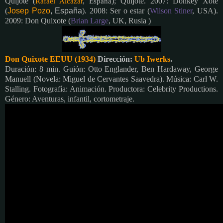
Quijo
te
); Quijote
. 2007: Donkey Xote
(
Rafael Alcázar
, España
(
Josep Pozo
, España
). 2008: Ser o estar (
Wilson Stiner
, USA)
.
2009: Don Quixote (
Brian Large
, UK, Rusia )
Don Quixote EEUU (1934)
Dirección:
Ub Iwerks
.
Duración: 8 min. Guión: Otto Englander, Ben Hardaway, George
Manuell (Novela: Miguel de Cervantes Saavedra). Música: Carl W.
Stalling. Fotografía: Animación. Productora: Celebrity Productions.
Género: Aventuras, infantil, cortometraje.