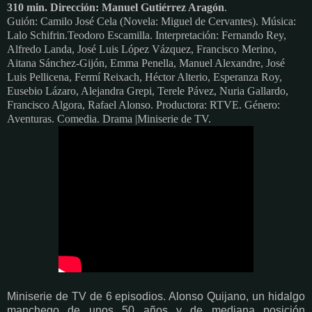
310 min. Dirección: Manuel Gutiérrez Aragón
.
Guión: Camilo José Cela (Novela: Miguel de Cervantes). Música:
Lalo Schifrin.
Teodoro Escamilla. Interpretación: Fernando Rey,
Alfredo Landa, José Luis López Vázquez, Francisco Merino,
Aitana Sánchez-Gijón, Emma Penella, Manuel Alexandre, José
Luis Pellicena, Fermí Reixach, Héctor Alterio, Esperanza Roy,
Eusebio Lázaro, Alejandra Grepi, Terele Pávez, Nuria Gallardo,
Francisco Algora, Rafael Alonso. Productora: RTVE. Género:
Aventuras. Comedia. Drama |Miniserie de TV.
Miniserie de TV de 6 episodios. Alonso Quijano, un hidalgo
manchego de unos 50 años y de mediana posición