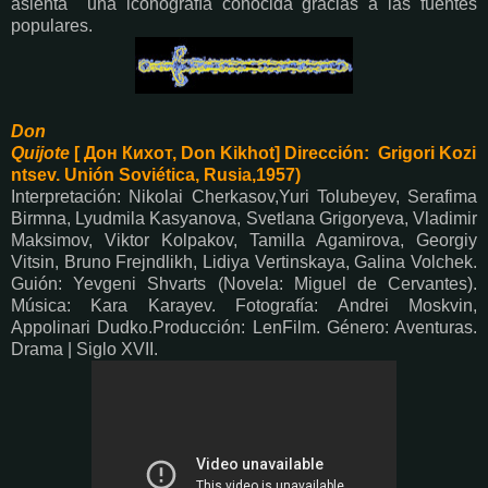
asienta una iconografía conocida gracias a las fuentes
populares.
Don
Quijote
[
Дон
Кихот, Don Kikhot] Dirección: Grigori Kozi
ntsev. Unión Soviética, Rusia,1957)
Interpretación: Nikolai Cherkasov,Yuri Tolubeyev, Serafima
Birmna, Lyudmila Kasyanova, Svetlana Grigoryeva, Vladimir
Maksimov, Viktor Kolpakov, Tamilla Agamirova, Georgiy
Vitsin, Bruno Frejndlikh, Lidiya Vertinskaya, Galina Volchek.
Guión: Yevgeni Shvarts (Novela: Miguel de Cervantes).
Música: Kara Karayev. Fotografía: Andrei Moskvin,
Appolinari Dudko.Producción: LenFilm. Género: Aventuras.
Drama | Siglo XVII.