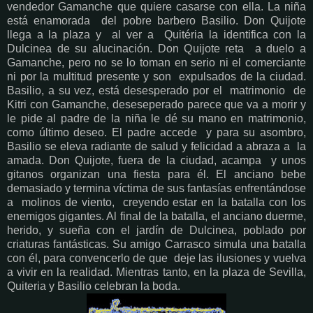
vendedor Gamanche que quiere casarse con ella. La niña
está enamorada del pobre barbero Basilio. Don Quijote
llega a la plaza y al ver a Quitéria la identifica con la
Dulcinea de su alucinación. Don Quijote reta a duelo a
Gamanche, pero no se lo toman en serio ni el comerciante
ni por la multitud presente y son expulsados ​​de la ciudad.
Basilio, a su vez, está desesperado por el matrimonio de
Kitri con Gamanche, deseseperado parece que va a morir y
le pide al padre de la niña le dé su mano en matrimonio,
como último deseo. El padre accede y para su asombro,
Basilio se eleva radiante de salud y felicidad a abraza a la
amada. Don Quijote, fuera de la ciudad, acampa y unos
gitanos organizan una fiesta para él. El anciano bebe
demasiado y termina víctima de sus fantasías enfrentándose
a molinos de viento, creyendo estar en la batalla con los
enemigos gigantes. Al final de la batalla, el anciano duerme,
herido, y sueña con el jardín de Dulcinea, poblado por
criaturas fantásticas. Su amigo Carrasco simula una batalla
con él, para convencerlo de que deje las ilusiones y vuelva
a vivir en la realidad. Mientras tanto, en la plaza de Sevilla,
Quiteria y Basilio celebran la boda.