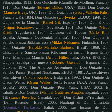
Filmografía: 1913: Don Quichotte (Camille de Morlhon, Francia).
1915: Don Quixote (
Edward Dillon
, USA). 1923: Don Quixote
(
Maurice Elvey
, UK). 1933: Don Quichotte (
Georg Wilhelm Pabst
,
Francia UK). 1934:
Don Quixote (
Ub Iwerks
, EEUU). 1948:
Don
Quijote de la Mancha (
Rafael Gil
, España). 1957: Don Kikhot
(
Grigori Kozintsev
, Unión Soviética).
1961: Don Quijote (
Vlado
Kristl
, Yugoslavia). 1964: Dulcinea del Toboso (
Carlo Rim
,
España, Alemacia Occidental, Francia). 1965: Don Quijote ja
Sancho Panza Jätkäsaaressa (
Mikko Niskanen
, Finlandia). 1967:
Don Quixote (
Haroldo Marinho Barbosa
, Brasil). 1969: Don
Chisciotte e Sancho Panza (Giovanni Grimaldi, España,Italia).
1972: Man of La Mancha (
Arthur Hiller
, Italia, USA). 1973: Don
Quijote cabalga de nuevo (
Roberto Gavaldón
, España); Don
Quixote.
1976: The Amorous Adventures of Don Quixote and
Sancho Panza (Raphael Nussbaum, EEUU). 1981: Az ne zhiveya
edin zhivot (
Nikola Korabov
, Bulgaria).
1992: Don Quijote de
Orson Welles (
Orson Welles
, Jesús Franco (AKA Jess Franco,
España). 2000: Don Quixote (Peter Yates, USA). 2002: El
caballero Don Quijote (
Manuel Gutiérrez Aragón
, España). 2003:
Tilt (
Lance Peverley
, Canadá). 2004: Don Kishot be'Yerushalaim
.
(Dani Rosenber, Israel)
. 2005: Naufragi di Don Chisciotte
(
Dominick Tambasco
, Italia).
2006: Las locuras de Don