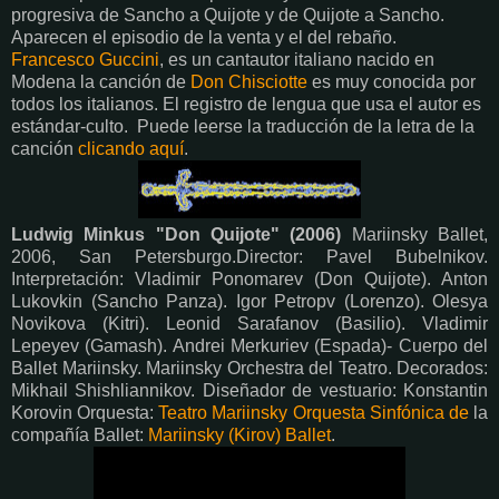
progresiva de Sancho a Quijote y de Quijote a Sancho.
Aparecen el episodio de la venta y el del rebaño.
Francesco Guccini
, es un cantautor italiano nacido en
Modena la canción de
Don Chisciotte
es
muy conocida por
todos los italianos.
El registro de lengua que usa el autor es
estándar-culto.
Puede leerse la traducción de la letra de la
canción
clicando aquí
.
Ludwig Minkus "Don Quijote" (2006)
Mariinsky Ballet,
2006, San Petersburgo.Director: Pavel Bubelnikov.
Interpretación: Vladimir Ponomarev (Don Quijote). Anton
Lukovkin (Sancho Panza). Igor Petropv (Lorenzo). Olesya
Novikova (Kitri). Leonid Sarafanov (Basilio). Vladimir
Lepeyev (Gamash). Andrei Merkuriev (Espada)- Cuerpo del
Ballet Mariinsky. Mariinsky Orchestra del Teatro. Decorados:
Mikhail Shishliannikov. Diseñador de vestuario: Konstantin
Korovin Orquesta
:
Teatro Mariinsky Orquesta Sinfónica de
la
compañía Ballet:
Mariinsky (Kirov) Ballet
.