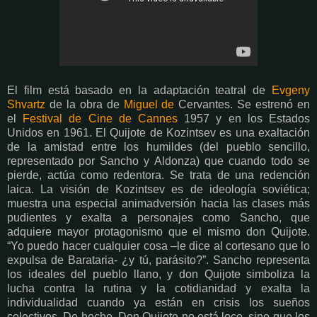
El film está basado en la adaptación teatral de
Evgeny
Shvartz
de la obra de
Miguel de
Cervantes. Se estrenó en
el
Festival de Cine de Cannes
1957 y en los Estados
Unidos en 1961.
El Quijote de Kozintsev es una exaltación
de la amistad entre los humildes (del pueblo sencillo,
representado por Sancho y Aldonza) que cuando todo se
pierde, actúa como redentora. Se trata de una redención
laica. La visión de Kozintsev es de ideología soviética;
muestra una especial animadversión hacia las clases más
pudientes y exalta a personajes como Sancho, que
adquiere mayor protagonismo que el mismo don Quijote.
“Yo puedo hacer cualquier cosa –le dice al cortesano que lo
expulsa de Barataria- ¿y tú, parásito?”. Sancho representa
los ideales del pueblo llano, y don Quijote simboliza la
lucha contra la rutina y la cotidianidad y exalta la
individualidad cuando ya están en crisis los sueños
colectivos. De hecho, Don Quijote no está loco, sino que los