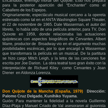
Encantador, enemigo mortal del Quijote. Esto nos prepara
para la posterior aparición del “Enchanter” como el
Caballero de los Espejos.
Originariamente, espectáculo musical cercano a la opereta
estrenado como tal en el ANTA Washington Square Theater,
el 22 de noviembre de 1965. Dale Wasserman, el autor del
libreto, lo había sido de una película anterior, para TV, Don
Quixote en 1959, donde relacionaba las actuaciones
quijotescas con aspectos biográficos de Cervantes. Albert
Marre, productor de Broadway vio en el argumento muchas
posibilidades escénicas, por lo que encargó a Wasserman
que transformara la película en un musical. De la partitura
se hizo cargo Mitch Leigh, y la letra de las canciones fue
escrita por Joe Darion. La obra teatral tuvo gran éxito con la
interpretación de Richard Kiley como Cervantes y Joan
Diener en Aldonza Lorenza.
Don Quijote de la Mancha (España, 1979)
Dirección:
Palomo Cruz Delgado, Kunihiko Yuyama
.
Guión: Para mantener la fidelidad a la novela Guillermo
Díaz-Plaja y Manuel Criado de Val asesoraron al guionista