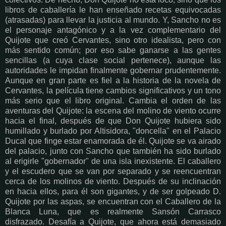
libros de caballería le han enseñado recetas equivocadas
(atrasadas) para llevar la justicia al mundo. Y, Sancho no es
el personaje antagónico y a la vez complementario del
Quijote que creó Cervantes, sino otro idealista, pero con
más sentido común; por eso sabe ganarse a las gentes
sencillas (a cuya clase social pertenece), aunque las
autoridades le impidan finalmente gobernar prudentemente.
Aunque en gran parte es fiel a la historia de la novela de
Cervantes, la película tiene cambios significativos y un tono
más serio que el libro original. Cambia el orden de las
aventuras del Quijote: la escena del molino de viento ocurre
hacia el final, después de que Don Quijote hubiera sido
humillado y burlado por Altisidora, "doncella" en el Palacio
Ducal que finge estar enamorada de él. Quijote se va airado
del palacio, junto con Sancho que también ha sido burlado
al erigirle "gobernador" de una isla inexistente. El caballero
y el escudero que se van por separado y se reencuentran
cerca de los molinos de viento. Después de su inclinación
en hacia ellos, para él son gigantes, y de ser golpeado D.
Quijote por las aspas, se encuentran con el Caballero de la
Blanca Luna, que es realmente Sansón Carrasco
disfrazado. Desafía a Quijote, que ahora está demasiado