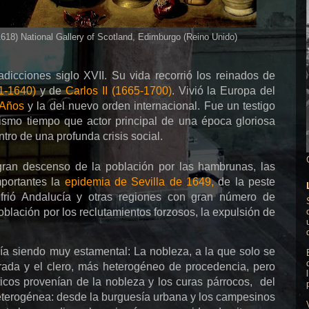
618) National Gallery of Scotland, Edimburgo (Reino Unido)
adicciones siglo XVII. Su vida recorrió los reinados de
1-1640)
y de
Carlos II (1665-1700)
. Vivió la Europa del
a Años
y la del nuevo orden internacional. Fue un testigo
mismo tiempo que actor principal de una época gloriosa
entro de una profunda crisis social.
 gran descenso de la población por las hambrunas, las
mportantes la
epidemia de Sevilla de 1649,
de la peste
frió Andalucía y otras regiones con gran número de
ación por los reclutamientos forzosos, la expulsión de
ía siendo muy estamental: La nobleza, a la que solo se
rrada y el clero, más heterogéneo de procedencia, pero
icos provenían de la nobleza y los curas párrocos, del
eterogénea: desde la burguesía urbana y los campesinos