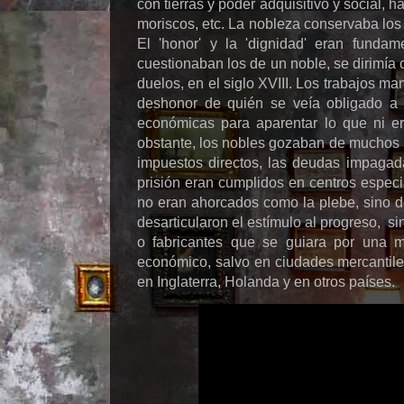
con tierras y poder adquisitivo y social, 
moriscos, etc. La nobleza conservaba los va
El 'honor' y la 'dignidad' eran funda
cuestionaban los de un noble, se dirimía 
duelos, en el siglo XVIII. Los trabajos m
deshonor de quién se veía obligado a
económicas para aparentar lo que ni er
obstante, los nobles gozaban de muchos p
impuestos directos, las deudas impagada
prisión eran cumplidos en centros especi
no eran ahorcados como la plebe, sino de
desarticularon el estímulo al progreso, 
o fabricantes que se guiara por una m
económico, salvo en ciudades mercantil
en Inglaterra, Holanda y en otros países.