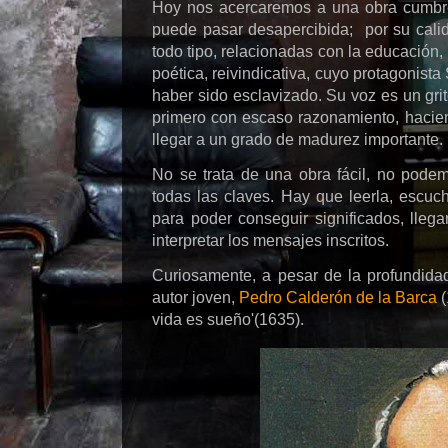
Hoy nos acercaremos a una obra cumbre
puede pasar desapercibida; por su calid
todo tipo, relacionadas con la educación, la
poética, reivindicativa, cuyo protagonist
haber sido esclavizado. Su voz es un grito 
primero con escaso razonamiento, hacie
llegar a un grado de madurez importante.
No se trata de una obra fácil, no pode
todas las claves. Hay que leerla, escuch
para poder conseguir significados, lleg
interpretar los mensajes inscritos.
Curiosamente, a pesar de la profundida
autor joven,
Pedro Calderón de la Barca
(
vida es sueño'(1635).