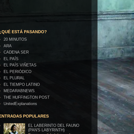
¿QUÉ ESTÁ PASANDO?
20 MINUTOS
ARA
CADENA SER
EL PAÍS
EL PAÍS VIÑETAS
EL PERIÓDICO
EL PLURAL
EL TIEMPO LATINO
MEDARABNEWS
THE HUFFINGTON POST
UnitedExplanations
ENTRADAS POPULARES
EL LABERINTO DEL FAUNO
(PAN'S LABYRINTH)