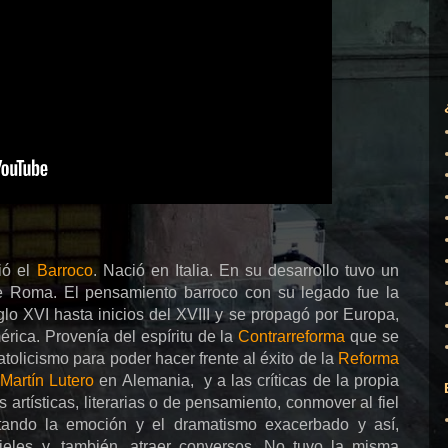
ió el
Barroco
. Nació en Italia. En su desarrollo tuvo un
de Roma. El pensamiento barroco con su legado fue la
iglo XVI hasta inicios del XVIII y se propagó por Europa,
érica. Provenía del espíritu de la
Contrarreforma
que se
olicismo para poder hacer frente al éxito de la
Reforma
r
Martín Lutero
en Alemania, y a las críticas de la propia
artísticas, literarias o de pensamiento, conmover al fiel
tando la emoción y el dramatismo exacerbado y así,
 fieles y, también, atraer conversos. No tuvo la misma