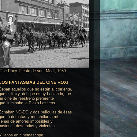
Cine Roxy. Fiesta de sant Medí, 1950
LOS FANTASMAS DEL CINE ROXI
Sepan aquellos que no estén al corriente,
que el Roxy, del que estoy hablando, fue
un cine de reestreno preferente
que iluminaba la Plaza Lesseps.
Echaban NO-DO y dos películas de ésas
que tú detestas y me chiflan a mí,
llenas de amores imposibles y
pasiones desatadas y violentas.
Villanos en cinemascope.