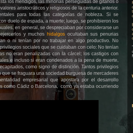
hasta los mendigos, las minorías perseguidas de gitanos o
lores aristocráticos y religiosos de la centuria anterior.
mentales para todas las categorías de nobleza. Si se
con duelo de espada, a muerte; luego, se prohibieron los
anuales, en general, se despreciaban por considerarse un
 ejercerlos y muchos
hidalgos
ocultaban sus penurias
an o ni tenían por no trabajar en algo productivo. No
rivilegios sociales que se cuidaban con celo: No tenían
s no eran penalizadas con la cárcel; los castigos con
ales e incluso si eran condenados a la pena de muerte,
capitados, como signo de distinción. Tantos privilegios
sin que se fraguara una sociedad burguesa de mercaderes
entalidad empresarial que apostara por el desarrollo
es como Cádiz o Barcelona, como ya estaba ocurriendo