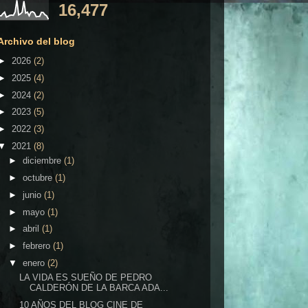
16,477
Archivo del blog
►
2026
(2)
►
2025
(4)
►
2024
(2)
►
2023
(5)
►
2022
(3)
▼
2021
(8)
►
diciembre
(1)
►
octubre
(1)
►
junio
(1)
►
mayo
(1)
►
abril
(1)
►
febrero
(1)
▼
enero
(2)
LA VIDA ES SUEÑO DE PEDRO
CALDERÓN DE LA BARCA ADA...
10 AÑOS DEL BLOG CINE DE