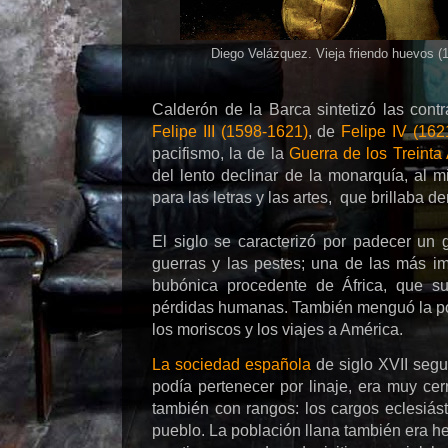
Diego Velázquez. Vieja friendo huevos (1
Calderón de la Barca sintetizó las contr
Felipe III (1598-1621)
, de
Felipe IV (162
pacifismo, la de la
Guerra de los Treint
del lento declinar de la monarquía, al 
para las letras y las artes, que brillaba d
El siglo se caracterizó por padecer un
guerras y las pestes; una de las más i
bubónica procedente de África, que su
pérdidas humanas. También menguó la pobl
los moriscos y los viajes a América.
La sociedad española
de siglo XVII segu
podía pertenecer por linaje, era muy ce
también con rangos: los cargos eclesiást
pueblo. La población llana también era h