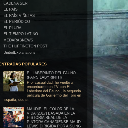
CADENA SER
EL PAÍS
EL PAÍS VIÑETAS
EL PERIÓDICO
EL PLURAL
EL TIEMPO LATINO
MEDARABNEWS
THE HUFFINGTON POST
UnitedExplanations
ENTRADAS POPULARES
EL LABERINTO DEL FAUNO
(PAN'S LABYRINTH)
P or casualidad, he vuelto a
encontrarme en TV con El
Laberinto del Fauno , la segunda
película de Guillermo del Toro en
España, que si...
MAUDIE, EL COLOR DE LA
VIDA (2017) BASADA EN LA
HISTORIA REAL DE LA
PINTORA CANADIENSE MAUD
LEWIS DIRIGIDA POR AISLING