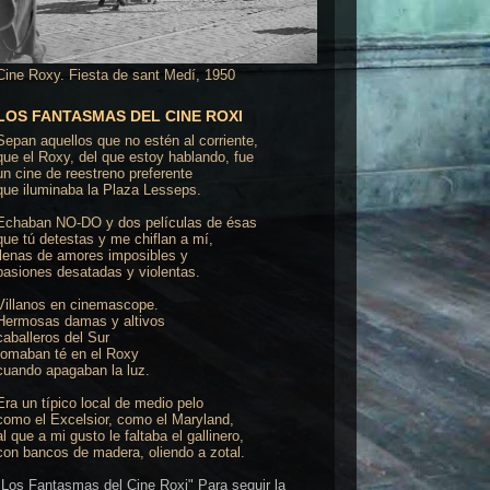
Cine Roxy. Fiesta de sant Medí, 1950
LOS FANTASMAS DEL CINE ROXI
Sepan aquellos que no estén al corriente,
que el Roxy, del que estoy hablando, fue
un cine de reestreno preferente
que iluminaba la Plaza Lesseps.
Echaban NO-DO y dos películas de ésas
que tú detestas y me chiflan a mí,
llenas de amores imposibles y
pasiones desatadas y violentas.
Villanos en cinemascope.
Hermosas damas y altivos
caballeros del Sur
tomaban té en el Roxy
cuando apagaban la luz.
Era un típico local de medio pelo
como el Excelsior, como el Maryland,
al que a mi gusto le faltaba el gallinero,
con bancos de madera, oliendo a zotal.
"Los Fantasmas del Cine Roxi" Para seguir la