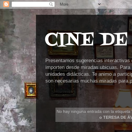
CINE DE
Presentamos sugerencias interactivas en
importen desde miradas ubicuas. Para a
unidades didácticas. Te animo a partic
son necesarias muchas miradas para po
No hay ninguna entrada con la etiqueta
o TERESA DE ÁV