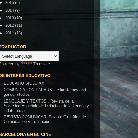
►
2015
(6)
►
2014
(9)
►
2013
(10)
►
2012
(11)
►
2011
(15)
TRADUCTOR
Powered by
Translate
DE INTERÉS EDUCATIVO
EDUCATIO SIGLO XXI
COMUNICATION PAPERS media literacy and
gender studies
LENGUAJE Y TEXTOS . Revista de la
Sociedad Española de Didáctica de la Lengua y
la Literatura
REVISTA COMUNICAR. Revista Científica de
Comuicación y Educación
BARCELONA EN EL CINE